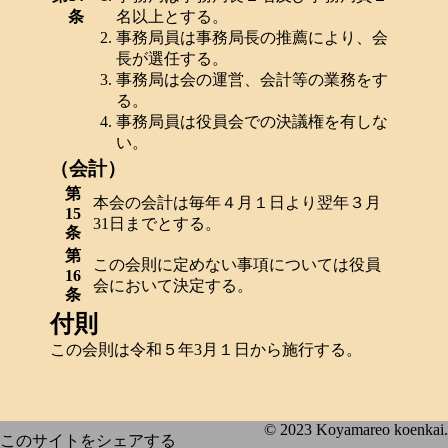
条
名以上とする。
事務局員は事務局⾧の推薦により、会
⾧が選任する。
事務局は会の運営、会計等の業務をす
る。
事務局員は役員会での決議権を有しな
い。
（会計）
第
本会の会計は毎年４月１日より翌年３月
15
31日までとする。
条
第
この会則に定めない事項については役員
16
会において決定する。
条
付則
この会則は令和５年3月１日から施行する。
© 2023 Koyamareo koenkai.
このサイトをシェアする