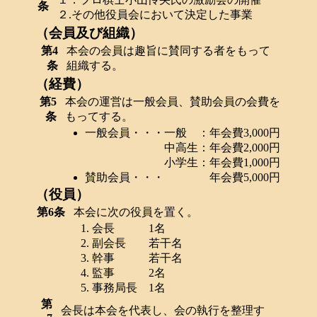
条
２.その他役員会において決定した事業
（会員及び組織）
第4
本会の会員は趣旨に賛同する者をもって
条
組織する。
（経費）
第5
本会の運営は一般会員、賛助会員の会費を
条
もってする。
一般会員・・・一般 ：年会費3,000円
中高生：年会費2,000円
小学生：年会費1,000円
賛助会員・・・ 年会費5,000円
（役員）
第6条
本会に次の役員を置く。
会長 1名
副会長 若干名
幹事 若干名
監事 2名
事務局長 1名
第
会長は本会を代表し、会の執行を整理す